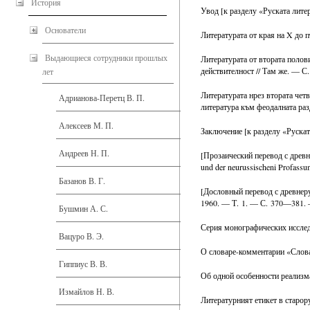
История
Увод [к разделу «Руската лите
Основатели
Литературата от края на X до 
Выдающиеся сотрудники прошлых
Литературата от втората полови
действителност // Там же. — С
лет
Литературата нрез втората четв
Адрианова-Перетц В. П.
литература към феодалната разд
Алексеев М. П.
Заключение [к разделу «Руска
Андреев Н. П.
[Прозаический перевод с древнер
und der neurussischeni Profass
Базанов В. Г.
[Дословный перевод с древнеру
1960. — Т. 1. — С. 370—381. 
Бушмин А. С.
Серия монографических исслед
Вацуро В. Э.
О словаре-комментарии «Слова
Гиппиус В. В.
Об одной особенности реализм
Измайлов Н. В.
Литературният етикет в старор