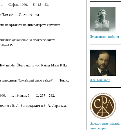
II в. — София, 1960. — С. 15—23.
// Там же. — С. 24—53: ил.
не на връзките на литературата с руската
Пушкинский кабинет
 Критично отношение на прогрессивната
. 90—135.
xt mit der Ǘbertragurig von Rainer Maria Rilke
И.А. Гончаров
в-классиков (Сэкай мэй сисю тайсэй). — Токио,
960. — Т. 19, вып. 3. — С. 237—242.
местно с Б. Л. Богородским и Б. А. Лариным.
Отдел древнерусской
литературы