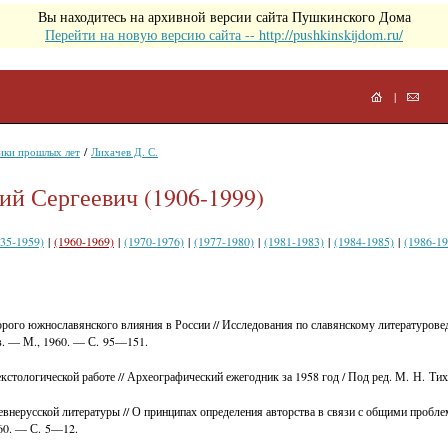
Вы находитесь на архивной версии сайта Пушкинского Дома
Перейти на новую версию сайта -- http://pushkinskijdom.ru/
|
/
ики прошлых лет
Лихачев Д. С.
ий Сергеевич (1906-1999)
935-1959)
|
(1960-1969)
|
(1970-1976)
|
(1977-1980)
|
(1981-1983)
|
(1984-1985)
|
(1986-19
орого южнославянского влияния в России // Исследования по славянскому литературове
в. — М., 1960. — С. 95—151.
кстологической работе // Археографический ежегодник за 1958 год / Под ред. М. Н. Т
внерусской литературы // О принципах определения авторства в связи с общими проблем
960. — С. 5—12.