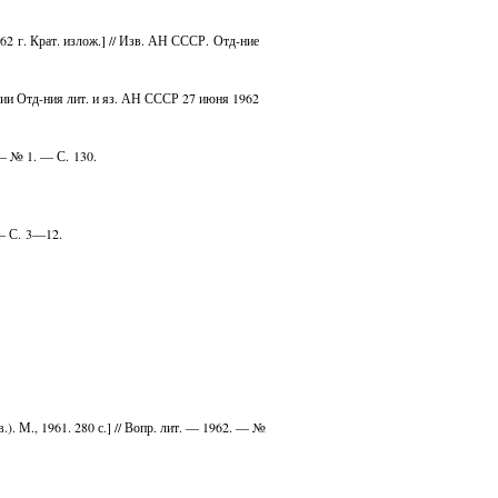
62 г. Крат. излож.] // Изв. АН СССР. Отд-ние
ии Отд-ния лит. и яз. АН СССР 27 июня 1962
— № 1. — С. 130.
 — С. 3—12.
. М., 1961. 280 с.] // Вопр. лит. — 1962. — №