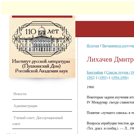
/
История
Выдающиеся сотрудн
Лихачев Дмитр
Биография
|
Список трудов (1
1992)
|
(1993)
|
(1994-1996)
1960
Новости
Некоторые задачи изучения вт
IV Междунар. съезде слависто
Администрация
Понятие «лучшего списка» в те
Ученый совет; Диссертационный
Вопросы атрибуции текстов дре
совет
(Тез. докл. и сообщ.). — Л., 1