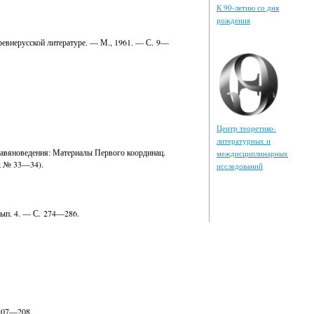
К 90-летию со дня
рождения
древнерусской литературе. — М., 1961. — С. 9—
Центр теоретико-
литературных и
лавяноведения: Материалы Первого координац.
междисциплинарных
Р; № 33—34).
исследований
вып. 4. — С. 274—286.
 207—208.