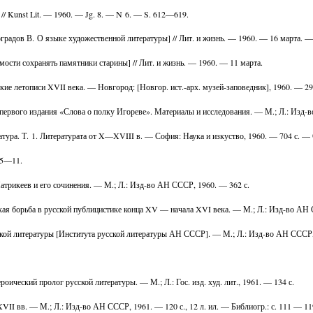
s // Kunst Lit. — 1960. — Jg. 8. — N 6. — S. 612—619.
оградов В. О языке художественной литературы] // Лит. и жизнь. — 1960. — 16 марта. 
ости сохранять памятники старины] // Лит. и жизнь. — 1960. — 11 марта.
кие летописи XVII века. — Новгород: [Новгор. ист.-арх. музей-заповедник], 1960. — 29
 первого издания «Слова о полку Игореве». Материалы и исследования. — М.; Л.: Изд-
ратура. Т. 1. Литературата от X—XVIII в. — София: Наука и изкуство, 1960. — 704 с. —
 5—11.
Патрикеев и его сочинения. — М.; Л.: Изд-во АН СССР, 1960. — 362 с.
ская борьба в русской публицистике конца XV — начала XVI века. — М.; Л.: Изд-во АН 
ской литературы [Института русской литературы АН СССР]. — М.; Л.: Изд-во АН СССР, 
ический пролог русской литературы. — М.; Л.: Гос. изд. худ. лит., 1961. — 134 с.
II вв. — М.; Л.: Изд-во АН СССР, 1961. — 120 с., 12 л. ил. — Библиогр.: с. 111 — 11