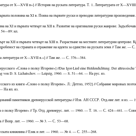
ратура от X—XVII в»] // История на руската литература. Т. 1. Литературата от X—XVI
първата половина на XI в. Поява на първите руски и преводни литературни произведения 
на на XI и първата четвърт на XII в. Развитие на оригинални руски жанрове. Задълбочава
. 54—89: ил.
ърт на XII и първата четвърт на XIII в. Разрастване на местните литературни центрове.
робеност на страната и отражение на идеята за единство на руската земя // Там же. — С
та литература от X—XVII в.»] // Там же. — С. 376—384.
усского «Слова о полку Игореве»] //Das Igor-Lied eine Heldendichtung. Der altrussische Te
ung von D. S. Lichatschov. — Leipzig, 1960. — S. 51—64. — На рус. яз.
сского из книги «Слово о полку Игореве». Л.: Детгиз, 1952] // Собрание мировых поэто
— На яп. яз.
ований памятников древнерусской литературы // Изв. АН СССР. Отд-ние лит. и яз. — 1
 о полку Игореве» // Тр. Отд. древнерус. лит. — 1960. — Т. 16. — С. 424—441. — Сов
а // Вопр. лит. — 1960. — № 3. — С. 53—68.
уската книжнина // Език и лит. — 1960. — № 4. — С. 255—268.