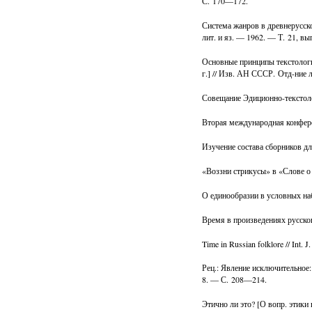
С. 170—172.
Система жанров в древнерусско
лит. и яз. — 1962. — Т. 21, вы
Основные принципы текстологи
г.] // Изв. АН СССР. Отд-ние 
Совещание Эдиционно-текстоло
Вторая международная конфер
Изучение состава сборников дл
«Воззни стрикусы» в «Слове о 
О единообразии в условных на
Время в произведениях русско
Time in Russian folklore // Int.
Рец.: Явление исключительное:
8. — С. 208—214.
Этично ли это? [О вопр. этики