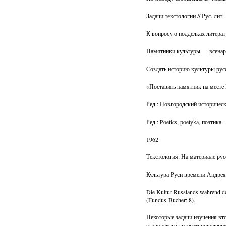
Задачи текстологии // Рус. ли
К вопросу о подделках литера
Памятники культуры — всенар
Создать историю культуры русс
«Поставить памятник на месте 
Ред.: Новгородский историческ
Ред.: Poetics, poetyka, поэтика
1962
Текстология: На материале рус
Культура Руси времени Андрея
Die Kultur Russlands wahrend de
(Fundus-Bucher; 8).
Некоторые задачи изучения вто
славянского литературоведени