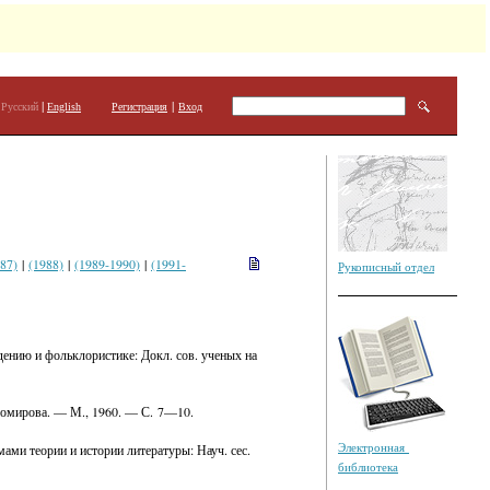
|
|
Русский
English
Регистрация
Вход
87)
|
(1988)
|
(1989-1990)
|
(1991-
Рукописный отдел
дению и фольклористике: Докл. сов. ученых на
ихомирова. — М., 1960. — С. 7—10.
Электронная
ами теории и истории литературы: Науч. сес.
библиотека