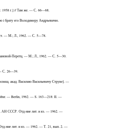
. 1958 г.] // Там же. — С. 66—68.
ю i брату его Володимеру Андръевичю.
ст. — М.; Л., 1962. — С. 5—78.
риановой-Перетц. — М.; Л., 1962. — С. 5—30.
 — С. 26—39.
посвящ. акад. Василию Васильевичу Струве]. —
 Kultur. — Berlin, 1962. — S. 163—218: II. —
. АН СССР. Отд-ние лит. и яз. — 1962. —
-ние лит. и яз. — 1962. — Т. 21, вып. 2. —