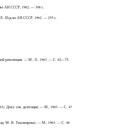
-во АН СССР, 1962. — 398 с.
 Л.: Изд-во АН СССР, 1962. — 255 с.
ской революции. — М.; Л., 1963. — С. 62—75:
3). Докл. сов. делегации. — М., 1963. — С. 47
кад. М. Н. Тихомирова). — М., 1963. — С. 48