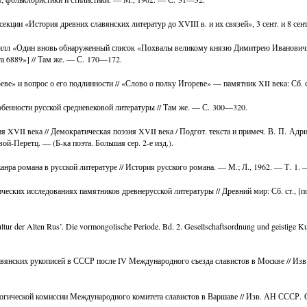
екции «История древних славянских литератур до XVIII в. и их связей», 3 сент. и 8 сент
Хилл «Один вновь обнаруженный список «Похвалы великому князю Димитрею Иванович
а 6889»] // Там же. — С. 170—172.
ве» и вопрос о его подлинности // «Слово о полку Игореве» — памятник XII века: Сб. 
обенности русской средневековой литературы // Там же. — С. 300—320.
я XVII века // Демократическая поэзия XVII века / Подгот. текста и примеч. В. П. Ад
й-Перетц. — (Б-ка поэта. Большая сер. 2-е изд.).
ра романа в русской литературе // История русского романа. — М.; Л., 1962. — Т. 1.
ческих исследованиях памятников древнерусской литературы // Древний мир: Сб. ст., [
Kultur der Alten Rus’. Die vormongolische Periode. Bd. 2. Gesellschaftsordnung und geistige
авянских рукописей в СССР после IV Международного съезда славистов в Москве // Изв
гической комиссии Международного комитета славистов в Варшаве // Изв. АН СССР. Отд