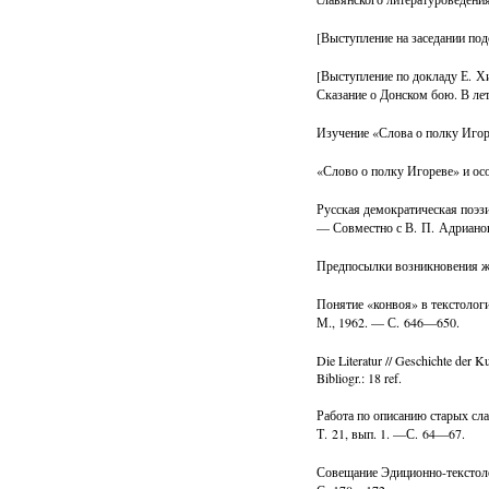
[Выступление на заседании подс
[Выступление по докладу Е. 
Сказание о Донском бою. В лет
Изучение «Слова о полку Игоре
«Слово о полку Игореве» и ос
Русская демократическая поэзи
— Совместно с В. П. Адрианово
Предпосылки возникновения жан
Понятие «конвоя» в текстологи
М., 1962. — С. 646—650.
Die Literatur // Geschichte der 
Bibliogr.: 18 ref.
Работа по описанию старых сл
Т. 21, вып. 1. —С. 64—67.
Совещание Эдиционно-текстоло