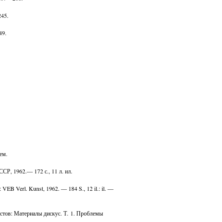
245.
49.
ем.
Р, 1962.— 172 с., 11 л. ил.
VEB Verl. Kunst, 1962. — 184 S., 12 il.: il. —
истов: Материалы дискус. Т. 1. Проблемы