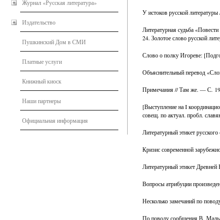
Журнал «Русская литература»
У истоков русской литературы 
Издательство
Литературная судьба «Повести 
24. Золотое слово русской лит
Пушкинский Дом в СМИ
Слово о полку Игореве: [Подгот
Платные услуги
Объяснительный перевод «Слова
Книжный киоск
Примечания // Там же. — С. 
Наши партнеры
[Выступление на I координаци
совещ. по актуал. пробл. сла
Официальная информация
Литературный этикет русского с
Кризис современной зарубежной
Литературный этикет Древней Р
Вопросы атрибуции произведен
Несколько замечаний по повод
По поводу сообщения В. Малыш