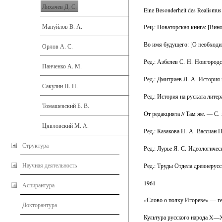
Лихачев Д. С.
Eine Besonderheit des Realismu
Мануйлов В. А.
Рец.: Новаторская книга: [Вин
Во имя будущего: [О необходим
Орлов А. С.
Ред.: Азбелев С. Н. Новгородс
Панченко А. М.
Ред.: Дмитриев Л. А. История
Сакулин П. Н.
Ред.: История на руската лите
Томашевский Б. В.
От редакцията // Там же. — С.
Цявловский М. А.
Ред.: Казакова Н. А. Вассиан 
Структура
Ред.: Лурье Я. С. Идеологиче
Научная деятельность
Ред.: Труды Отдела древнерус
1961
Аспирантура
«Слово о полку Игореве» — геро
Докторантура
Культура русского народа X—XV