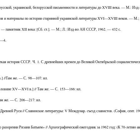
русской, украинской, белорусской письменности и литературы до XVIII века. — М.: Изд
ния и материалы по истории старинной украинской литературы XVI—XVIII веков. — М.;
 — памятник XII века: [Сб. ст.]. — М.; Л.: Изд-во АН СССР, 1962. — 432 с.
3—4.
раткая история СССР. Ч. 1. С древнейших времен до Великой Октябрьской социалистиче
.] //Там же. — С. 98—107: ил.
половине XV—XVI в.] // Там же. — С. 153—166: ил.
Там же. — С. 206—217: ил.
ревней Руси // Славянские литературы: V Междунар. съезд славистов. (София, сент. 196
 разорении Рязани Батыем» // Археографический ежегодник за 1962 год: (К 70-летию а