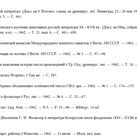
й литературе: [Докл. на V Всесоюз. совещ. по древнерус. лит. Ленинград, 22—26 мая 19
п. 5. — С. 461.
ческого изучения памятников русской литературы XI—XVII вв.: [Докл. на Общ. собран
лит. и яз. — 1962. — Т. 21, вып. 6. —С. 481—490.
гической комиссии Международного комитета славистов // Вестн. АН СССР. — 1962. 
енция по поэтике // Вестн. АН СССР. — 1962. — № 2. — С. 97—98.
я выяснения истории текста произведений // Тр. Отд. древнерус. лит. — 1962. — Т. 18.
полку Игореве» // Там же. — С. 587.
борных обозначениях особенностей текста // Ист. арх. — 1962. — № 1. — С. 174—175.
го фольклора // Рус. лит. — 1962. — № 4. — С. 32—47.
 J. slav. Ling. Poet. — 1962. — N 5. — P. 74—96. — Bibliogr.: 14 ref.
 [Василенок С. И. Фольклор и литература Белоруссии эпохи феодализма (XIV—XVIII вв.)
 науч. работы] // Известия.— 1962. — 21 июля. — Моск. веч. вып.