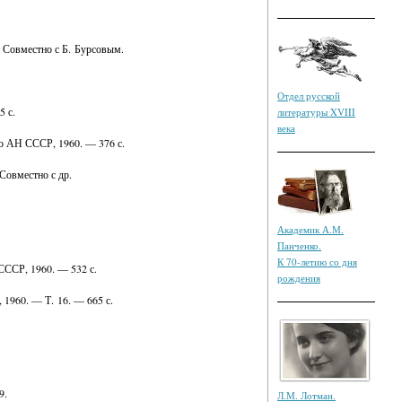
— Совместно с Б. Бурсовым.
Отдел русской
5 с.
литературы XVIII
века
во АН СССР, 1960. — 376 с.
 Совместно с др.
Академик А.М.
Панченко.
К 70-летию со дня
СССР, 1960. — 532 с.
рождения
1960. — Т. 16. — 665 с.
9.
Л.М. Лотман.