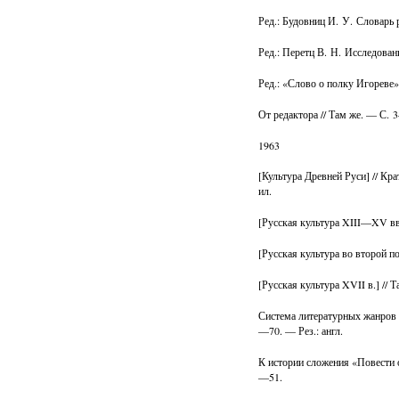
Ред.: Будовниц И. У. Словарь 
Ред.: Перетц В. Н. Исследова
Ред.: «Слово о полку Игореве»
От редактора // Там же. — С. 
1963
[Культура Древней Руси] // К
ил.
[Русская культура XIII—XV вв
[Русская культура во второй 
[Русская культура XVII в.] // 
Система литературных жанров Д
—70. — Рез.: англ.
К истории сложения «Повести о
—51.