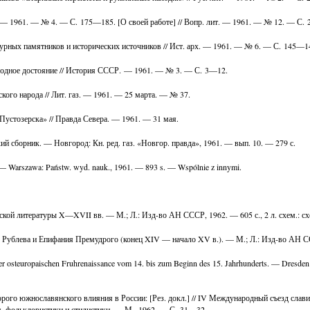
т. — 1961. — № 4. — С. 175—185. [О своей работе] // Вопр. лит. — 1961. — № 12. — С. 
турных памятников и исторических источников // Ист. арх. — 1961. — № 6. — С. 145—1
одное достояние // История СССР. — 1961. — № 3. — С. 3—12.
кого народа // Лит. газ. — 1961. — 25 марта. — № 37.
Пустозерска» // Правда Севера. — 1961. — 31 мая.
ий сборник. — Новгород: Кн. ред. газ. «Новгор. правда», 1961. — вып. 10. — 279 с.
. — Warszawa: Państw. wyd. nauk., 1961. — 893 s. — Wspólnie z innymi.
ской литературы X—XVII вв. — М.; Л.: Изд-во АН СССР, 1962. — 605 с., 2 л. схем.: сх
 Рублева и Епифания Премудрого (конец XIV — начало XV в.). — М.; Л.: Изд-во АН ССС
r osteuropaischen Fruhrenaissance vom 14. bis zum Beginn des 15. Jahrhunderts. — Dresden: 
рого южнославянского влияния в России: [Рез. докл.] // IV Международный съезд слав
я, фольклористики и стилистики. — М., 1962. — С. 31—32.